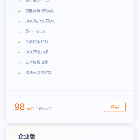
服务集群>=12个
智能解析线路4类
DNS防护50万Q/S
最小TTL60s
负载均衡10条
URL转发10条
支持解析加速
赠送云监控次数
98
购买
元/年
168元/年
企业版