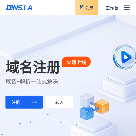
会员
工作台
DNS智能云解析产品
全新上线
SSL证书
火热上线
全新上线
域名注册
DNS云加速
全新云监控
线
提供国际/国密算法、各大品牌；SSL证书一站式申
域名+解析一站式解决
节点广泛、实时加速、污染预防
协议丰富、自动切换、覆盖全国
请、管理、部署服务
全新架构、稳定高效、安全无忧
注册
立即体验
立即体验
转入
立即选购
立即体验