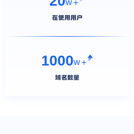
20
w
+
1000
w
+