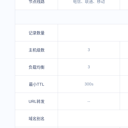
节点线路
电信、联通、移动
记录数量
3
主机级数
3
负载均衡
300s
最小TTL
--
URL转发
域名别名