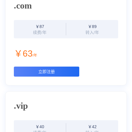
.com
￥87
￥89
续费/年
转入/年
￥63
/年
立即注册
.vip
￥40
￥42