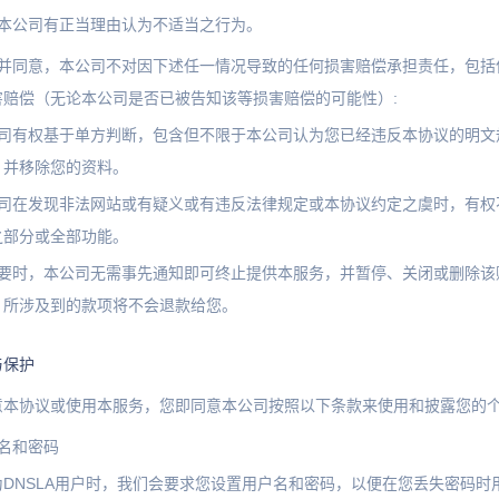
他本公司有正当理由认为不适当之行为。
解并同意，本公司不对因下述任一情况导致的任何损害赔偿承担责任，包括
害赔偿（无论本公司是否已被告知该等损害赔偿的可能性）:
公司有权基于单方判断，包含但不限于本公司认为您已经违反本协议的明文
，并移除您的资料。
公司在发现非法网站或有疑义或有违反法律规定或本协议约定之虞时，有权
之部分或全部功能。
必要时，本公司无需事先通知即可终止提供本服务，并暂停、关闭或删除该
，所涉及到的款项将不会退款给您。
与保护
意本协议或使用本服务，您即同意本公司按照以下条款来使用和披露您的
名和密码
为DNSLA用户时，我们会要求您设置用户名和密码，以便在您丢失密码