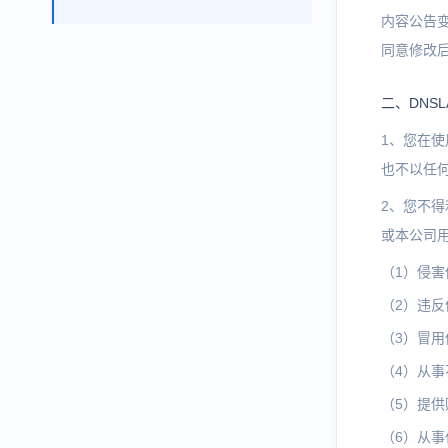
内容公告
同意修改
二、DNS
1、您在
也不以任
2、您不
或本公司
（1）侵
（2）违
（3）冒
（4）从
（5）提
（6）从