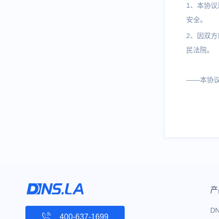
1、本协
安全。
2、因双
民法院。
——本协
产
D
400-637-1699