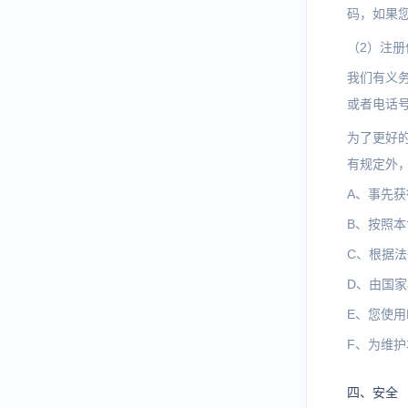
码，如果
（2）注册
我们有义
或者电话
为了更好
有规定外
A、事先
B、按照
C、根据
D、由国
E、您使用
F、为维
四、安全