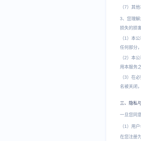
（7）其
3、您理
损失的损
（1）本
任何部分
（2）本
用本服务
（3）在
名被关闭
三、隐私
一旦您同
（1）用户
在您注册