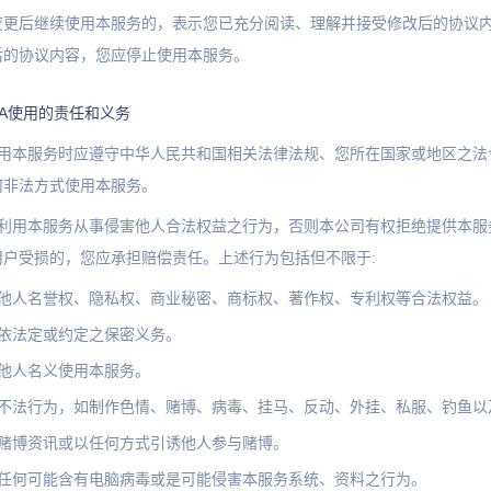
变更后继续使用本服务的，表示您已充分阅读、理解并接受修改后的协议
后的协议内容，您应停止使用本服务。
LA使用的责任和义务
使用本服务时应遵守中华人民共和国相关法律法规、您所在国家或地区之法
何非法方式使用本服务。
得利用本服务从事侵害他人合法权益之行为，否则本公司有权拒绝提供本服
用户受损的，您应承担赔偿责任。上述行为包括但不限于:
害他人名誉权、隐私权、商业秘密、商标权、著作权、专利权等合法权益。
反依法定或约定之保密义务。
用他人名义使用本服务。
事不法行为，如制作色情、赌博、病毒、挂马、反动、外挂、私服、钓鱼以
供赌博资讯或以任何方式引诱他人参与赌博。
事任何可能含有电脑病毒或是可能侵害本服务系统、资料之行为。