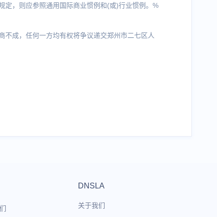
规定，则应参照通用国际商业惯例和(或)行业惯例。%
商不成，任何一方均有权将争议递交郑州市二七区人
DNSLA
关于我们
们