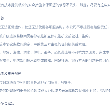
现有技术提供相应的安全措施来保证您的信息不丢失、泄露。尽管有这些安
条款
况无法正常运作，使您无法使用各项服务时，本公司不承担损害赔偿责任
系统升级或调整期间需要停机维护且停机维护之前做过广告的。
违反本协议条款的约定，导致第三方主张的任何损失或索赔。
风、地震、海啸、洪水、停电、战争、恐怖袭击等不可抗力之因素，造成本
黑客攻击、电信部门技术调整或故障、网站升级、银行方面的问题等原因而
范围及责任限制
司仅对本协议中列明的责任承担范围负责。%安全。
务的DNS服务器故障给您造成大范围域名无法解析超过48小时的，除VI
及争议解决