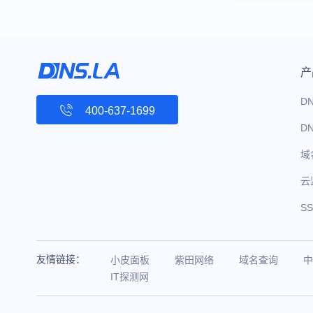
产
D
400-637-1699
D
域
云
S
友情链接：
小皮面板
紫田网络
域名查询
中
IT探测网