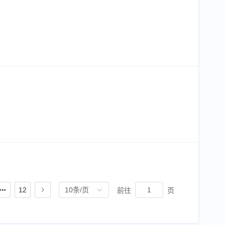
12
10条/页
前往
页