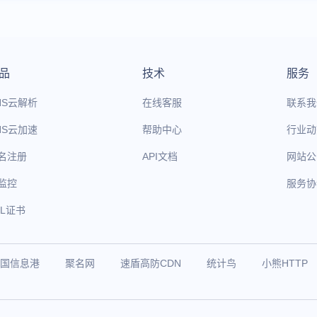
品
技术
服务
NS云解析
在线客服
联系我
NS云加速
帮助中心
行业动
名注册
API文档
网站公
监控
服务协
SL证书
国信息港
聚名网
速盾高防CDN
统计鸟
小熊HTTP