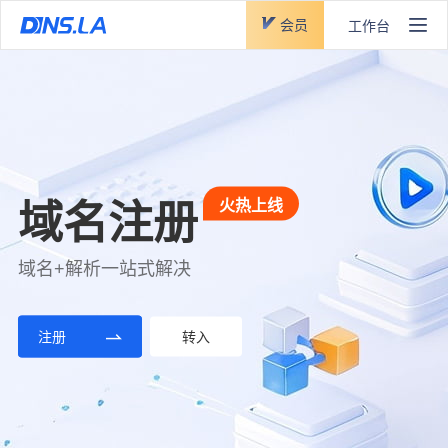
会员
工作台
DNS智能云解析产品
全新上线
SSL证书
火热上线
全新上线
域名注册
DNS云加速
全新云监控
线
提供国际/国密算法、各大品牌；SSL证书一站式申
域名+解析一站式解决
节点广泛、实时加速、污染预防
协议丰富、自动切换、覆盖全国
请、管理、部署服务
全新架构、稳定高效、安全无忧
注册
立即体验
立即体验
转入
立即选购
立即体验