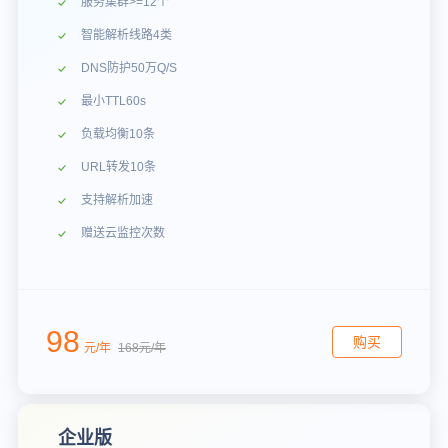
服务集群>=12个
智能解析线路4类
DNS防护50万Q/S
最小TTL60s
负载均衡10条
URL转发10条
支持解析加速
赠送云监控次数
98
购买
元/年
168元/年
企业版